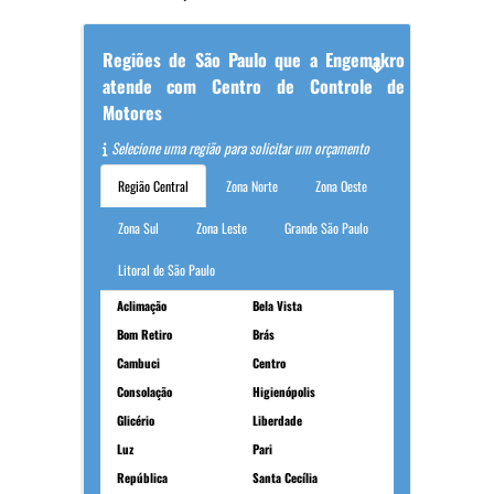
Regiões de São Paulo que a Engemakro
atende com Centro de Controle de
Motores
Selecione uma região para solicitar um orçamento
Região Central
Zona Norte
Zona Oeste
Zona Sul
Zona Leste
Grande São Paulo
Litoral de São Paulo
Aclimação
Bela Vista
Bom Retiro
Brás
Cambuci
Centro
Consolação
Higienópolis
Glicério
Liberdade
Luz
Pari
República
Santa Cecília