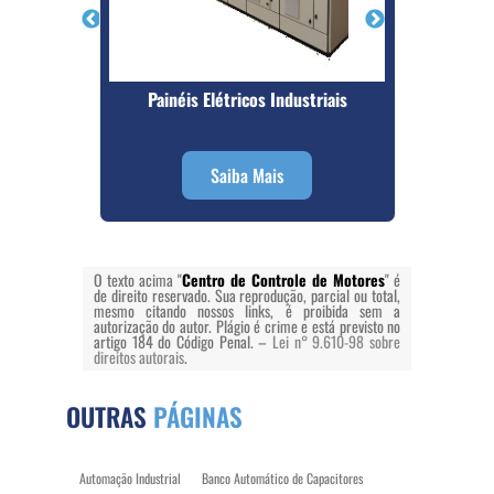
nsão
Painéis Elétricos Industriais
CCM Ce
Saiba Mais
O texto acima "
Centro de Controle de Motores
" é
de direito reservado. Sua reprodução, parcial ou total,
mesmo citando nossos links, é proibida sem a
autorização do autor. Plágio é crime e está previsto no
artigo 184 do Código Penal. –
Lei n° 9.610-98 sobre
direitos autorais
.
OUTRAS
PÁGINAS
Automação Industrial
Banco Automático de Capacitores